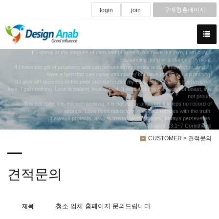
구매형홈페이지
login
join
If I speak in the tongues of men and of angels, but have not love, I am only a
resounding gong or a clanging cymbal.
If I have the gift of prophecy and can fathom all mysteries and all knowledge, and if I
have a faith that can move mountains, but have not love, I am nothing.
If I give all I possess to the poor and surrender my body to the flames, but have not
love, I gain nothing. Love is patient, love is kind. It does not envy, it does not boast, it is
not proud.
It is not rude, it is not self-seeking, it is not easily angered, it keeps no record of
wrongs. Love does not delight in evil but rejoices with the truth.
It always protects, always trusts, always hopes, always perseveres.
Chapter 13:1~7 Corinthians
CUSTOMER > 견적문의
견적문의
청소 업체 홈페이지 문의드립니다.
제목