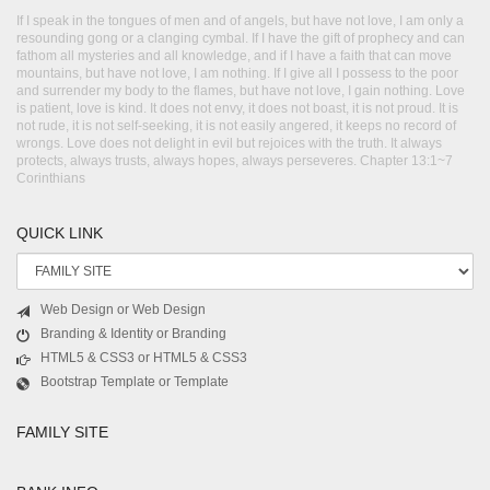
If I speak in the tongues of men and of angels, but have not love, I am only a
resounding gong or a clanging cymbal. If I have the gift of prophecy and can
fathom all mysteries and all knowledge, and if I have a faith that can move
mountains, but have not love, I am nothing. If I give all I possess to the poor
and surrender my body to the flames, but have not love, I gain nothing. Love
is patient, love is kind. It does not envy, it does not boast, it is not proud. It is
not rude, it is not self-seeking, it is not easily angered, it keeps no record of
wrongs. Love does not delight in evil but rejoices with the truth. It always
protects, always trusts, always hopes, always perseveres. Chapter 13:1~7
Corinthians
QUICK LINK
Web Design or Web Design
Branding & Identity or Branding
HTML5 & CSS3 or HTML5 & CSS3
Bootstrap Template or Template
FAMILY SITE