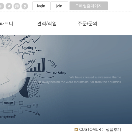
구매형홈페이지
login
join
파트너
견적/작업
주문/문의
We have created a awesome theme
Far far away,behind the word mountains, far from the countries
CUSTOMER > 상품후기