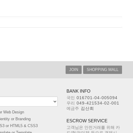
JOIN
SHOPPING MALL
BANK INFO
국민
016701-04-005094
우리
049-421534-02-001
예금주
김산희
or Web Design
entity or Branding
ESCROW SERVICE
S3 or HTML5 & CSS3
고객님은 안전거래를 위해 카
mplate or Template
드/현금/이체 등으로 결제시,