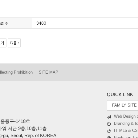
3480
조회수
lecting Prohibition
SITE MAP
QUICK LINK
Web Design 
1-서울중구-1418호
Branding & Id
타워 서관 9층,10층,11층
HTML5 & CS
g-gu, Seoul, Rep. of KOREA
Bootstrap Te