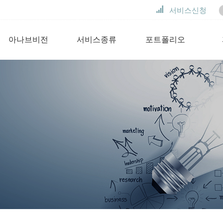
서비스신청
아나브비전
서비스종류
포트폴리오